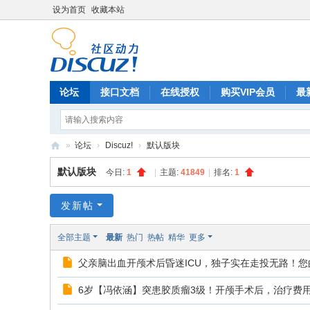
设为首页
收藏本站
论坛
接口文档
在线授权
购买VIP会员
最
»
论坛
›
Discuz!
›
默认版块
Di
默认版块
今日:
1
|
主题:
41849
|
排名:
1
sc
uz
发新帖
!
全部主题
最新
热门
热帖
精华
更多
B
父亲脑出血开颅术后昏迷ICU，独子实在走投无路！您
oa
rd
6岁【冯依涵】突患胶质瘤3级！开颅手术后，治疗费