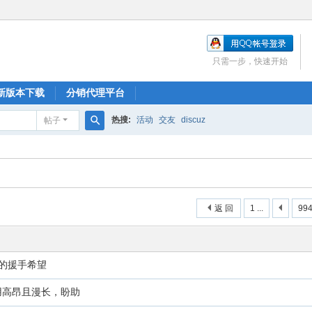
只需一步，快速开始
新版本下载
分销代理平台
热搜:
活动
交友
discuz
帖子
搜
索
返 回
1 ...
99
的援手希望
用高昂且漫长，盼助