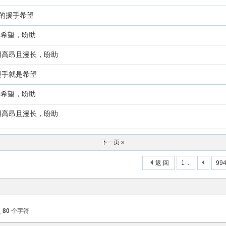
的援手希望
是希望，盼助
用高昂且漫长，盼助
援手就是希望
是希望，盼助
用高昂且漫长，盼助
下一页 »
返 回
1 ...
99
入
80
个字符