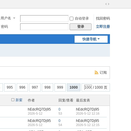
切
换
用户名
自动登录
找回密码
到
宽
密码
立即注册
登录
版
快捷导航
订阅
4
995
996
997
998
999
1000
/ 1000 页
新窗
作者
回复/查看
最后发表
hEdcRQ7Dj95
0
hEdcRQ7Dj95
2026-5-12
53
2026-5-12 12:16
hEdcRQ7Dj95
0
hEdcRQ7Dj95
2026-5-12
54
2026-5-12 12:15