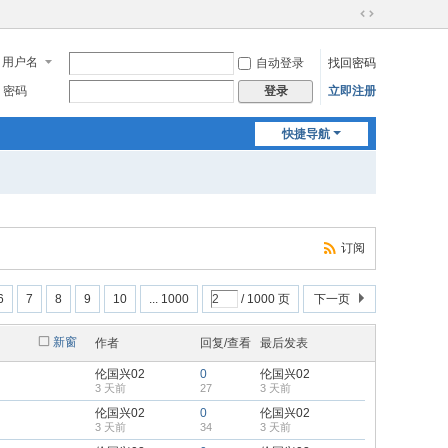
切
换
用户名
自动登录
找回密码
到
宽
密码
立即注册
登录
版
快捷导航
订阅
6
7
8
9
10
... 1000
/ 1000 页
下一页
新窗
作者
回复/查看
最后发表
伦国兴02
0
伦国兴02
3 天前
27
3 天前
伦国兴02
0
伦国兴02
3 天前
34
3 天前