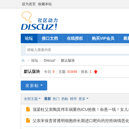
设为首页
收藏本站
论坛
接口文档
在线授权
购买VIP会员
最
»
论坛
›
Discuz!
›
默认版块
Di
默认版块
今日:
0
|
主题:
41848
|
排名:
1
sc
uz
发新帖
!
全部主题
最新
热门
热帖
精华
更多
B
顶梁柱父亲陶其伟车祸重伤ICU抢救！命悬一线！女儿
oa
rd
父亲宋保贵肾透明细胞癌长期进口靶向药控癌病情恶