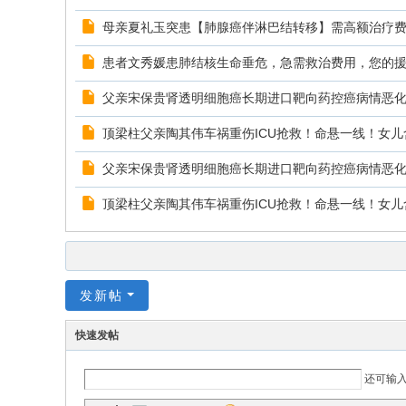
母亲夏礼玉突患【肺腺癌伴淋巴结转移】需高额治疗
患者文秀媛患肺结核生命垂危，急需救治费用，您的
父亲宋保贵肾透明细胞癌长期进口靶向药控癌病情恶
顶梁柱父亲陶其伟车祸重伤ICU抢救！命悬一线！女儿
父亲宋保贵肾透明细胞癌长期进口靶向药控癌病情恶
顶梁柱父亲陶其伟车祸重伤ICU抢救！命悬一线！女儿
发新帖
快速发帖
还可输