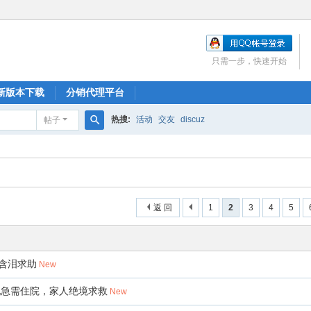
只需一步，快速开始
新版本下载
分销代理平台
热搜:
活动
交友
discuz
帖子
搜
索
返 回
1
2
3
4
5
含泪求助
New
化急需住院，家人绝境求救
New