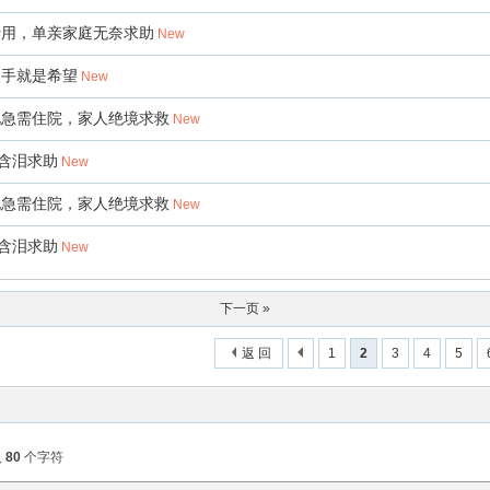
费用，单亲家庭无奈求助
New
援手就是希望
New
化急需住院，家人绝境求救
New
含泪求助
New
化急需住院，家人绝境求救
New
含泪求助
New
下一页 »
返 回
1
2
3
4
5
入
80
个字符