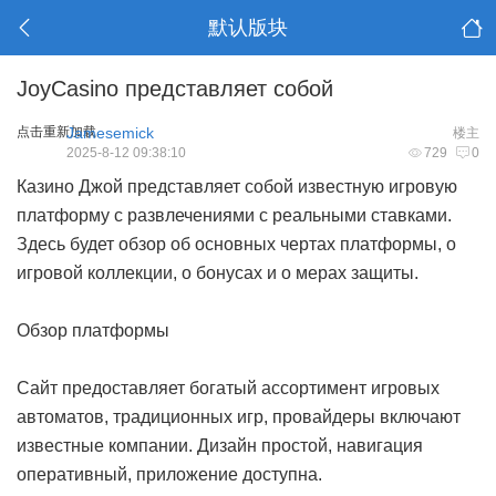
默认版块
JoyCasino представляет собой
点击重新加载
Jamesemick
楼主
2025-8-12 09:38:10
729
0
Казино Джой представляет собой известную игровую
платформу с развлечениями с реальными ставками.
Здесь будет обзор об основных чертах платформы, о
игровой коллекции, о бонусах и о мерах защиты.
Обзор платформы
Сайт предоставляет богатый ассортимент игровых
автоматов, традиционных игр, провайдеры включают
известные компании. Дизайн простой, навигация
оперативный, приложение доступна.