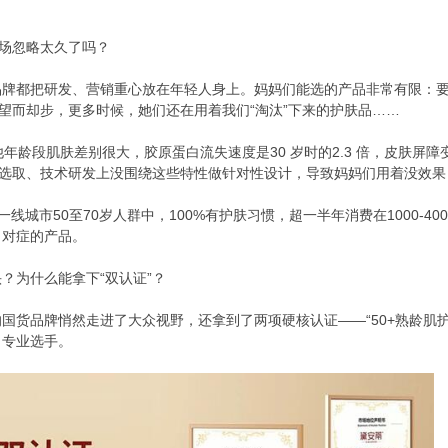
场忽略太久了吗？
都把研发、营销重心放在年轻人身上。妈妈们能选的产品非常有限：要么
人望而却步，更多时候，她们还在用着我们“淘汰”下来的护肤品……
龄段肌肤差别很大，胶原蛋白流失速度是30 岁时的2.3 倍，皮肤屏
料选取、技术研发上没围绕这些特性做针对性设计，导致妈妈们用着没效
线城市50至70岁人群中，100%有护肤习惯，超一半年消费在1000-40
、对症的产品。
为什么能拿下“双认证”？
品牌悄然走进了大众视野，还拿到了两项硬核认证——“50+熟龄肌护肤
了专业选手。