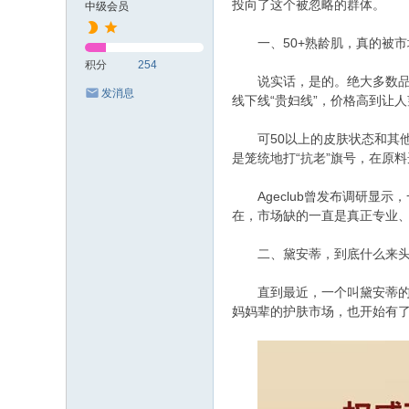
投向了这个被忽略的群体。
中级会员
一、50+熟龄肌，真的被市
积分
254
说实话，是的。绝大多数品牌
发消息
线下线“贵妇线”，价格高到让
可50以上的皮肤状态和其他年
是笼统地打“抗老”旗号，在原
Ageclub曾发布调研显示，一
在，市场缺的一直是真正专业
二、黛安蒂，到底什么来头？
直到最近，一个叫黛安蒂的国货
妈妈辈的护肤市场，也开始有