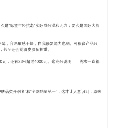
是“标签年轻抗老”实际成分温和无力；要么是国际大牌
障变薄，容易敏感干燥，自我修复能力也弱。可很多产品只
果，甚至还会觉得皮肤负担重。
00元，还有23%超过4000元。这充分说明——需求一直都
品类开创者”和“全网销量第一”，这才让人意识到，原来