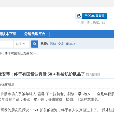
只需一步，快速开始
新版本下载
分销代理平台
热搜:
活动
交友
discuz
帖子
搜
于有国货认真做 50 + ...
索
安蒂：终于有国货认真做 50 + 熟龄肌护肤品了
[复制链接]
示全部楼层
市场几乎被年轻人“霸屏”了？抗初老、刷酸、早C晚A……全是年轻肌的
己年龄的产品，要么干脆不用，任由皱纹、松弛、干燥肆意生长。
发的朋友跟我说：“50+护肤的蓝海，终于有人认真游进来了。”我才注