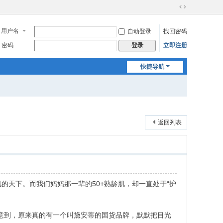
切
换
用户名
自动登录
找回密码
到
宽
密码
立即注册
登录
版
快捷导航
返回列表
天下。而我们妈妈那一辈的50+熟龄肌，却一直处于“护
意到，原来真的有一个叫黛安蒂的国货品牌，默默把目光