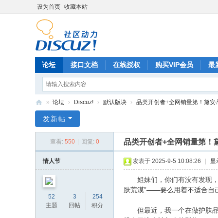
设为首页
收藏本站
论坛
接口文档
在线授权
购买VIP会员
最
»
论坛
›
Discuz!
›
默认版块
›
品类开创者+全网销量第！黛安蒂：终
Di
发新帖
sc
品类开创者+全网销量第！黛
查看:
550
|
回复:
0
uz
!
情人节
发表于 2025-9-5 10:08:26
|
显
B
姐妹们，你们有没有发现，护肤
oa
肤荒漠”——要么用着不适合自
52
3
254
rd
主题
回帖
积分
但最近，我一个在做护肤品研