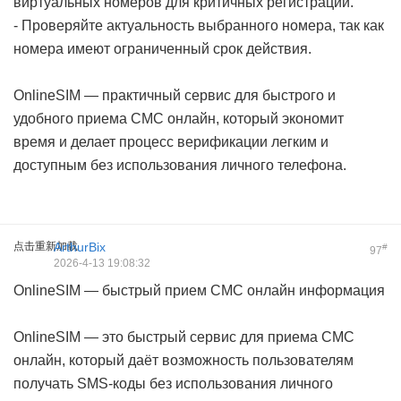
виртуальных номеров для критичных регистраций.
- Проверяйте актуальность выбранного номера, так как
номера имеют ограниченный срок действия.
OnlineSIM — практичный сервис для быстрого и
удобного приема СМС онлайн, который экономит
время и делает процесс верификации легким и
доступным без использования личного телефона.
点击重新加载
ArthurBix
#
97
2026-4-13 19:08:32
OnlineSIM — быстрый прием СМС онлайн информация
OnlineSIM — это быстрый сервис для приема СМС
онлайн, который даёт возможность пользователям
получать SMS-коды без использования личного