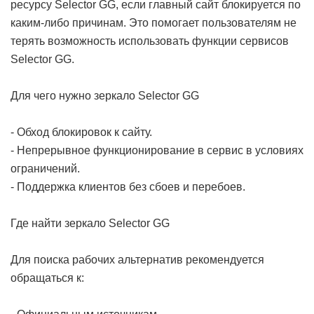
ресурсу Selector GG, если главный сайт блокируется по
каким-либо причинам. Это помогает пользователям не
терять возможность использовать функции сервисов
Selector GG.
Для чего нужно зеркало Selector GG
- Обход блокировок к сайту.
- Непрерывное функционирование в сервис в условиях
ограничений.
- Поддержка клиентов без сбоев и перебоев.
Где найти зеркало Selector GG
Для поиска рабочих альтернатив рекомендуется
обращаться к: