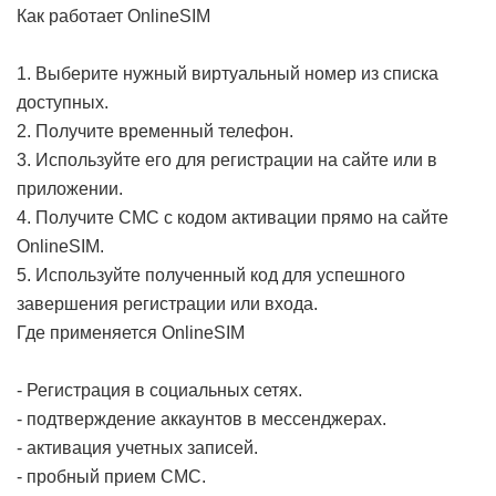
Как работает OnlineSIM
1. Выберите нужный виртуальный номер из списка
доступных.
2. Получите временный телефон.
3. Используйте его для регистрации на сайте или в
приложении.
4. Получите СМС с кодом активации прямо на сайте
OnlineSIM.
5. Используйте полученный код для успешного
завершения регистрации или входа.
Где применяется OnlineSIM
- Регистрация в социальных сетях.
- подтверждение аккаунтов в мессенджерах.
- активация учетных записей.
- пробный прием СМС.