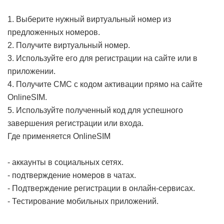
1. Выберите нужный виртуальный номер из
предложенных номеров.
2. Получите виртуальный номер.
3. Используйте его для регистрации на сайте или в
приложении.
4. Получите СМС с кодом активации прямо на сайте
OnlineSIM.
5. Используйте полученный код для успешного
завершения регистрации или входа.
Где применяется OnlineSIM
- аккаунты в социальных сетях.
- подтверждение номеров в чатах.
- Подтверждение регистрации в онлайн-сервисах.
- Тестирование мобильных приложений.