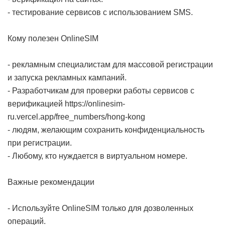
- тестирование сервисов с использованием SMS.
Кому полезен OnlineSIM
- рекламным специалистам для массовой регистрации
и запуска рекламных кампаний.
- Разработчикам для проверки работы сервисов с
верификацией
https://onlinesim-
ru.vercel.app/free_numbers/hong-kong
- людям, желающим сохранить конфиденциальность
при регистрации.
- Любому, кто нуждается в виртуальном номере.
Важные рекомендации
- Используйте OnlineSIM только для дозволенных
операций.