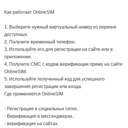
Как работает OnlineSIM
1. Выберите нужный виртуальный номер из перечня
доступных.
2. Получите временный телефон.
3. Используйте его для регистрации на сайте или в
приложении.
4. Получите СМС с кодом верификации прямо на сайте
OnlineSIM.
5. Используйте полученный код для успешного
завершения регистрации или входа.
Где применяется OnlineSIM
- Регистрация в социальных сетях.
- Верификация в мессенджерах.
- верификация на сайтах.