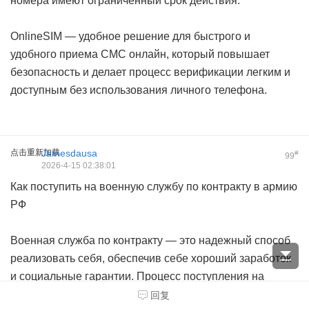
номера имеют ограниченный срок действия.
OnlineSIM — удобное решение для быстрого и
удобного приема СМС онлайн, который повышает
безопасность и делает процесс верификации легким и
доступным без использования личного телефона.
点击重新加载
Jamesdausa
#
99
2026-4-15 02:38:01
Как поступить на военную службу по контракту в армию
РФ
Военная служба по контракту — это надежный способ
реализовать себя, обеспечив себе хороший заработок
и социальные гарантии. Процесс поступления на
службу требует аккуратности к деталям и
回复