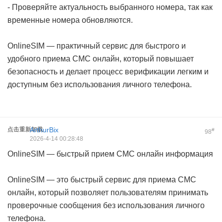
- Проверяйте актуальность выбранного номера, так как
временные номера обновляются.
OnlineSIM — практичный сервис для быстрого и
удобного приема СМС онлайн, который повышает
безопасность и делает процесс верификации легким и
доступным без использования личного телефона.
点击重新加载
ArthurBix
#
98
2026-4-14 00:28:48
OnlineSIM — быстрый прием СМС онлайн информация
OnlineSIM — это быстрый сервис для приема СМС
онлайн, который позволяет пользователям принимать
проверочные сообщения без использования личного
телефона.