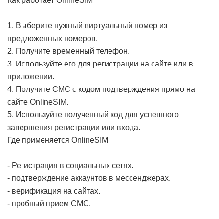
Как работает OnlineSIM
1. Выберите нужный виртуальный номер из
предложенных номеров.
2. Получите временный телефон.
3. Используйте его для регистрации на сайте или в
приложении.
4. Получите СМС с кодом подтверждения прямо на
сайте OnlineSIM.
5. Используйте полученный код для успешного
завершения регистрации или входа.
Где применяется OnlineSIM
- Регистрация в социальных сетях.
- подтверждение аккаунтов в мессенджерах.
- верификация на сайтах.
- пробный прием СМС.