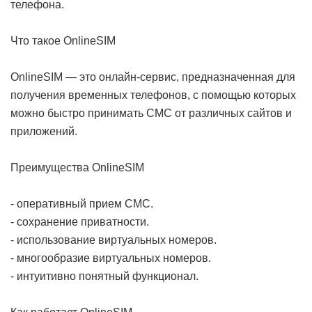
телефона.
Что такое OnlineSIM
OnlineSIM — это онлайн-сервис, предназначенная для
получения временных телефонов, с помощью которых
можно быстро принимать СМС от различных сайтов и
приложений.
Преимущества OnlineSIM
- оперативный прием СМС.
- сохранение приватности.
- использование виртуальных номеров.
- многообразие виртуальных номеров.
- интуитивно понятный функционал.