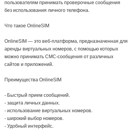
пользователям принимать проверочные сообщения
без использования личного телефона.
Что такое OnlineSIM
OnlineSIM — это веб-платформа, предназначенная для
аренды виртуальных номеров, с помощью которых
можно принимать СМС-сообщения от различных
сайтов и приложений.
Преимущества OnlineSIM
- Быстрый прием сообщений.
- защита личных данных.
- использование виртуальных номеров.
- широкий выбор номеров.
- Удобный интерфейс.