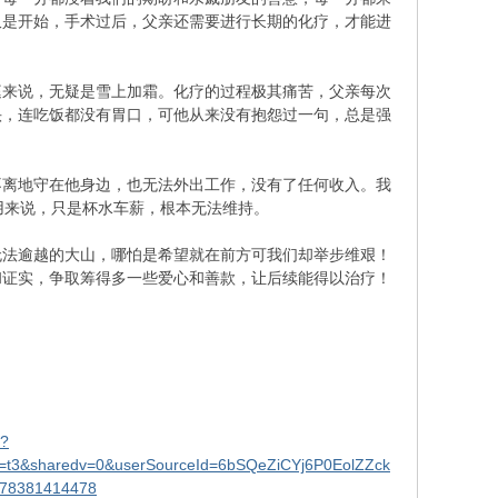
仅是开始，手术过后，父亲还需要进行长期的化疗，才能进
庭来说，无疑是雪上加霜。化疗的过程极其痛苦，父亲每次
头，连吃饭都没有胃口，可他从来没有抱怨过一句，总是强
不离地守在他身边，也无法外出工作，没有了任何收入。我
用来说，只是杯水车薪，根本无法维持。
无法逾越的大山，哪怕是希望就在前方可我们却举步维艰！
和证实，争取筹得多一些爱心和善款，让后续能得以治疗！
2?
=t3&sharedv=0&userSourceId=6bSQeZiCYj6P0EolZZck
78381414478