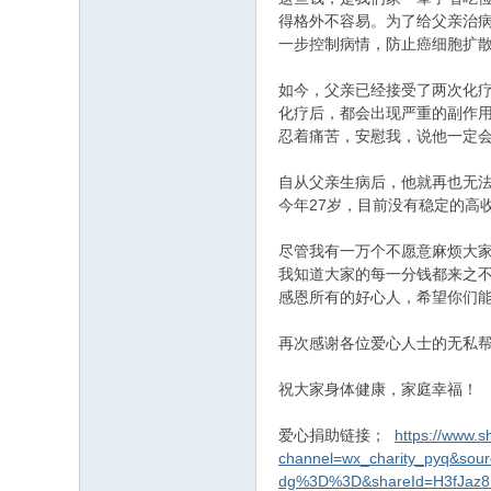
得格外不容易。为了给父亲治
一步控制病情，防止癌细胞扩
如今，父亲已经接受了两次化
化疗后，都会出现严重的副作
忍着痛苦，安慰我，说他一定
自从父亲生病后，他就再也无
今年27岁，目前没有稳定的高
尽管我有一万个不愿意麻烦大
我知道大家的每一分钱都来之
感恩所有的好心人，希望你们
再次感谢各位爱心人士的无私
祝大家身体健康，家庭幸福！
爱心捐助链接；
https://www.
channel=wx_charity_pyq&so
dg%3D%3D&shareId=H3fJaz8