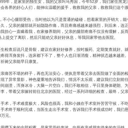
999年，是家里的独生女，我的父亲叫马秀国，今年52岁，我们家住黑
社会各界的好心人们，能伸出温暖的援手，救救我的父亲，救救我们这个
间，不小心腿部受伤，当时他以为只是普通的磕碰，想着家里的开销大，能
多久，父亲的腿部就开始隐隐作痛，而且疼痛感越来越强烈，到后来，连
我担心一直瞒着我，在家修养期间，父亲的腿部疼痛不仅没有缓解，反而
马上提交了离职，然后只能劝父亲好好休息，等我回家带他去医院。
医生检查后说只是骨裂，建议在家好好修养，按时服药、定期复查就好。
候疼得浑身发抖，连床都下不了，整个人也日渐消瘦，精神状态越来越差
，祈祷父亲能早日康复。
父亲痛苦不堪的样子，再也无法安心，便执意带着父亲去医院做了全面的
发现了异常显影，神色凝重地告诉我们，情况不太乐观，建议我们立刻前
瞬间崩溃，浑身冰冷，大脑一片空白，我们不敢相信，平日里身体硬朗、
行李，带着父亲辗转前往北京的医院，经过一系列详细的检查，最终，父
了手术，手术难度极大，风险也很高，我和小姨在手术室外苦苦守候，不
，手术终于顺利完成，当医生走出手术室，告诉我们手术很成功时，我们
0万元。
俭用攒下来的全部积蓄，是家里四处奔波，向所有亲戚朋友借来的血汗钱