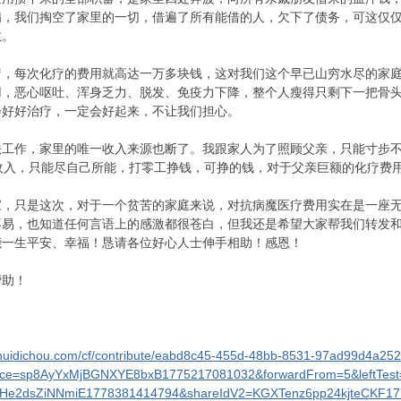
病，我们掏空了家里的一切，借遍了所有能借的人，欠下了债务，可这仅
散。
疗，每次化疗的费用就高达一万多块钱，这对我们这个早已山穷水尽的家
用，恶心呕吐、浑身乏力、脱发、免疫力下降，整个人瘦得只剩下一把骨
会好好治疗，一定会好起来，不让我们担心。
法工作，家里的唯一收入来源也断了。我跟家人为了照顾父亲，只能寸步
收入，只能尽自己所能，打零工挣钱，可挣的钱，对于父亲巨额的化疗费
家，只是这次，对于一个贫苦的家庭来说，对抗病魔医疗费用实在是一座
不易，也知道任何言语上的感激都很苍白，但我还是希望大家帮我们转发
能一生平安、幸福！恳请各位好心人士伸手相助！感恩！
帮助！
shuidichou.com/cf/contribute/eabd8c45-455d-48bb-8531-97ad99d4a25
urce=sp8AyYxMjBGNXYE8bxB1775217081032&forwardFrom=5&leftTest
He2dsZiNNmiE1778381414794&shareIdV2=KGXTenz6pp24kjteCKF17