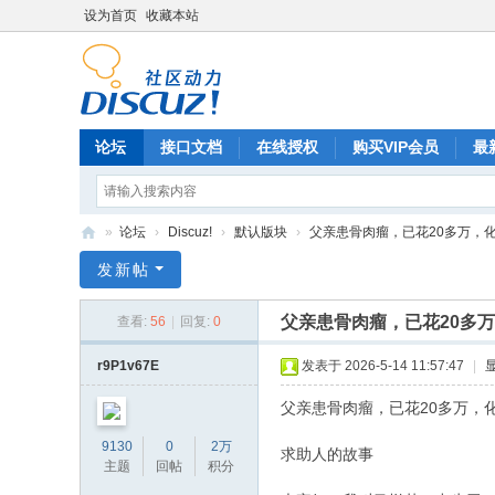
设为首页
收藏本站
论坛
接口文档
在线授权
购买VIP会员
最
»
论坛
›
Discuz!
›
默认版块
›
父亲患骨肉瘤，已花20多万，化
Di
发新帖
sc
父亲患骨肉瘤，已花20多
查看:
56
|
回复:
0
uz
!
r9P1v67E
发表于 2026-5-14 11:57:47
|
B
父亲患骨肉瘤，已花20多万，
oa
9130
0
2万
求助人的故事
rd
主题
回帖
积分