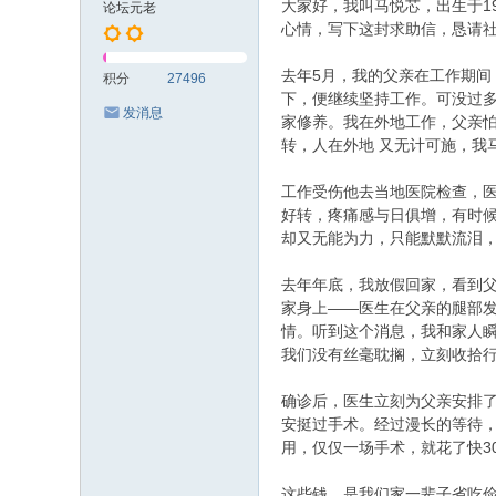
大家好，我叫马悦芯，出生于1
论坛元老
心情，写下这封求助信，恳请
去年5月，我的父亲在工作期
积分
27496
下，便继续坚持工作。可没过
发消息
家修养。我在外地工作，父亲怕
转，人在外地 又无计可施，我
工作受伤他去当地医院检查，
好转，疼痛感与日俱增，有时
却又无能为力，只能默默流泪
去年年底，我放假回家，看到
家身上——医生在父亲的腿部
情。听到这个消息，我和家人
我们没有丝毫耽搁，立刻收拾
确诊后，医生立刻为父亲安排
安挺过手术。经过漫长的等待
用，仅仅一场手术，就花了快3
这些钱，是我们家一辈子省吃