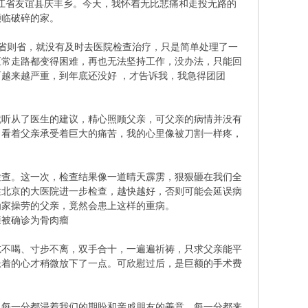
龙江省友谊县庆丰乡。今天，我怀着无比悲痛和走投无路的
濒临破碎的家。
省则省，就没有及时去医院检查治疗，只是简单处理了一
正常走路都变得困难，再也无法坚持工作，没办法，只能回
越来越严重，到年底还没好 ，才告诉我，我急得团团
就听从了医生的建议，精心照顾父亲，可父亲的病情并没有
。看着父亲承受着巨大的痛苦，我的心里像被刀割一样疼，
检查。这一次，检查结果像一道晴天霹雳，狠狠砸在我们全
往北京的大医院进一步检查，越快越好，否则可能会延误病
为家操劳的父亲，竟然会患上这样的重病。
亲被确诊为骨肉瘤
吃不喝、寸步不离，双手合十，一遍遍祈祷，只求父亲能平
悬着的心才稍微放下了一点。可欣慰过后，是巨额的手术费
，每一分都浸着我们的期盼和亲戚朋友的善意，每一分都来