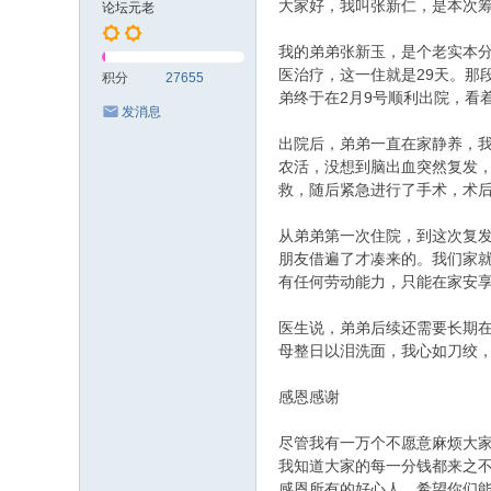
大家好，我叫张新仁，是本次
论坛元老
我的弟弟张新玉，是个老实本分
医治疗，这一住就是29天。那
积分
27655
弟终于在2月9号顺利出院，看
发消息
出院后，弟弟一直在家静养，我
农活，没想到脑出血突然复发
救，随后紧急进行了手术，术后
从弟弟第一次住院，到这次复发
朋友借遍了才凑来的。我们家
有任何劳动能力，只能在家安
医生说，弟弟后续还需要长期在
母整日以泪洗面，我心如刀绞
感恩感谢
尽管我有一万个不愿意麻烦大
我知道大家的每一分钱都来之
感恩所有的好心人，希望你们