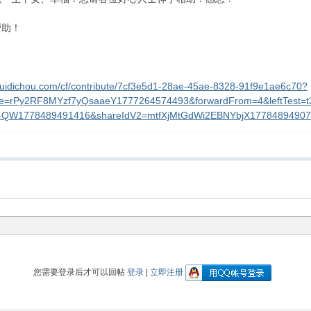
帮助！
huidichou.com/cf/contribute/7cf3e5d1-28ae-45ae-8328-91f9e1ae6c70?
ce=rPy2RF8MYzf7yQsaaeY1777264574493&forwardFrom=4&leftTest=t
4QW1778489491416&shareIdV2=mtfXjMtGdWi2EBNYbjX1778489490
您需要登录后才可以回帖
登录
|
立即注册