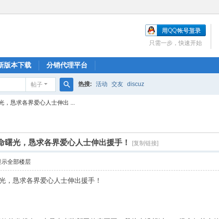
只需一步，快速开始
新版本下载
分销代理平台
热搜:
活动
交友
discuz
帖子
搜
，恳求各界爱心人士伸出 ...
索
生命曙光，恳求各界爱心人士伸出援手！
[复制链接]
显示全部楼层
曙光，恳求各界爱心人士伸出援手！