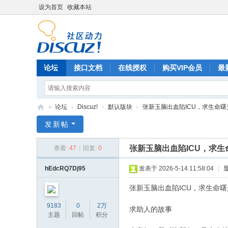
设为首页
收藏本站
论坛
接口文档
在线授权
购买VIP会员
最
»
论坛
›
Discuz!
›
默认版块
›
张新玉脑出血陷ICU，求生命曙光
Di
发新帖
sc
张新玉脑出血陷ICU，求
查看:
47
|
回复:
0
uz
!
hEdcRQ7Dj95
发表于 2026-5-14 11:58:04
|
B
张新玉脑出血陷ICU，求生命
oa
9183
0
2万
求助人的故事
rd
主题
回帖
积分