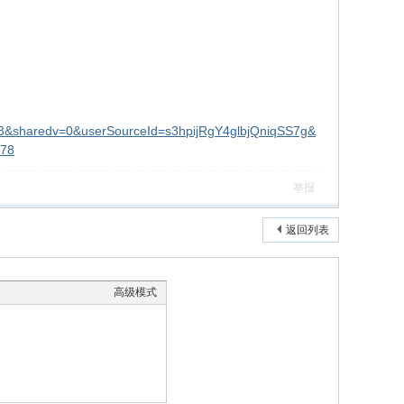
3&sharedv=0&userSourceId=s3hpijRgY4glbjQniqSS7g&
778
举报
返回列表
高级模式