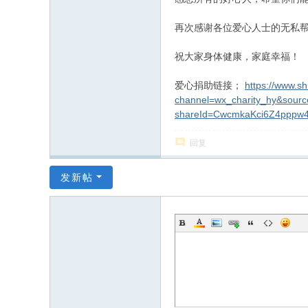
再次感谢各位爱心人士的无私
祝大家身体健康，家庭幸福！
爱心捐助链接；
https://www.s
channel=wx_charity_hy&sour
shareId=CwcmkaKci6Z4pppw
回复
发新帖