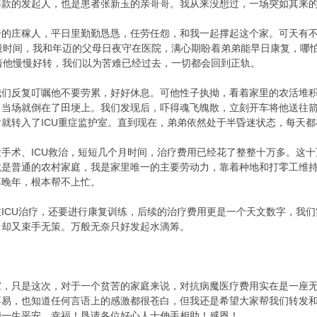
筹款的发起人，也是患者张新玉的亲哥哥。我从来没想过，一场突如其来
的庄稼人，平日里勤勤恳恳，任劳任怨，和我一起撑起这个家。可天有不测
段时间，我和年迈的父母日夜守在医院，满心期盼着弟弟能早日康复，哪
着他慢慢好转，我们以为苦难已经过去，一切都会回到正轨。
们反复叮嘱他不要劳累，好好休息。可他性子执拗，看着家里的农活堆积
，当场就倒在了田埂上。我们发现后，吓得魂飞魄散，立刻开车将他送往
就转入了ICU重症监护室。直到现在，弟弟依然处于半昏迷状态，每天
手术、ICU救治，短短几个月时间，治疗费用已经花了整整十万多。这
就是普通的农村家庭，我是家里唯一的主要劳动力，靠着种地和打零工维
享晚年，根本帮不上忙。
ICU治疗，还要进行康复训练，后续的治疗费用更是一个天文数字，我们
，却又束手无策。万般无奈只好发起水滴筹。
家，只是这次，对于一个贫苦的家庭来说，对抗病魔医疗费用实在是一座
不易，也知道任何言语上的感激都很苍白，但我还是希望大家帮我们转发
能一生平安、幸福！恳请各位好心人士伸手相助！感恩！