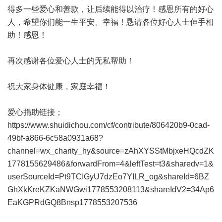
得多一些爱心和善款，让后续能得以治疗！感恩所有的好心
人，希望你们能一生平安、幸福！恳请各位好心人士伸手相
助！感恩！
再次感谢各位爱心人士的无私帮助！
祝大家身体健康，家庭幸福！
爱心捐助链接；
https://www.shuidichou.com/cf/contribute/806420b9-0cad-
49bf-a866-6c58a0931a68?
channel=wx_charity_hy&source=zAhXYSStMbjxeHQcdZK
1778155629486&forwardFrom=4&leftTest=t3&sharedv=1&
userSourceId=Pt9TCIGyU7dzEo7YILR_og&shareId=6BZ
GhXkKreKZKaNWGwi1778553208113&shareIdV2=34Ap6
EaKGPRdGQ8Bnsp1778553207536