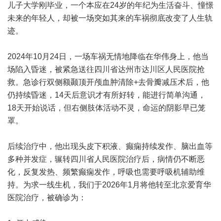
儿子大学刚毕业，一个本应在24岁的年纪为生活奋斗、憧憬
未来的年轻人，却被一场突如其来的车祸彻底改变了人生轨
迹。
2024年10月24日，一场车祸无情地降临在华伟身上，他当
场陷入昏迷，被紧急送往四川省达州市达川区人民医院抢
救。急诊行双侧额颞顶开颅血肿清除+去骨瓣减压术后，他
仍持续昏迷，14天后意识才有所好转，能进行简单沟通，
18天开始说话，但右侧肢体活动不灵，命运的阴影早已笼
罩。
后续治疗中，他出现头皮下积液、癫痫持续发作、脑出血等
多种并发症，辗转四川省人民医院治疗后，病情仍不断恶
化，反复发热、频繁癫痫发作，呼吸也需要呼吸机辅助维
持。为求一线生机，我们于2026年1月将他转至北京爱育华
医院治疗，被确诊为：