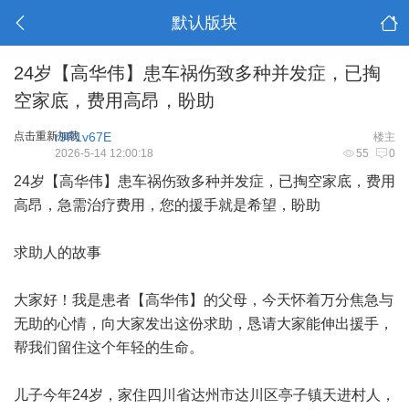
默认版块
24岁【高华伟】患车祸伤致多种并发症，已掏
空家底，费用高昂，盼助
点击重新加载
r9P1v67E
楼主
2026-5-14 12:00:18
55
0
24岁【高华伟】患车祸伤致多种并发症，已掏空家底，费用
高昂，急需治疗费用，您的援手就是希望，盼助
求助人的故事
大家好！我是患者【高华伟】的父母，今天怀着万分焦急与
无助的心情，向大家发出这份求助，恳请大家能伸出援手，
帮我们留住这个年轻的生命。
儿子今年24岁，家住四川省达州市达川区亭子镇天进村人，