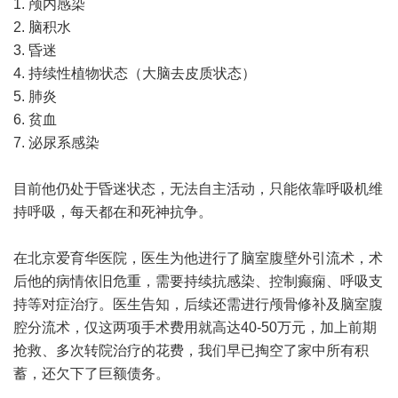
1. 颅内感染
2. 脑积水
3. 昏迷
4. 持续性植物状态（大脑去皮质状态）
5. 肺炎
6. 贫血
7. 泌尿系感染
目前他仍处于昏迷状态，无法自主活动，只能依靠呼吸机维
持呼吸，每天都在和死神抗争。
在北京爱育华医院，医生为他进行了脑室腹壁外引流术，术
后他的病情依旧危重，需要持续抗感染、控制癫痫、呼吸支
持等对症治疗。医生告知，后续还需进行颅骨修补及脑室腹
腔分流术，仅这两项手术费用就高达40-50万元，加上前期
抢救、多次转院治疗的花费，我们早已掏空了家中所有积
蓄，还欠下了巨额债务。