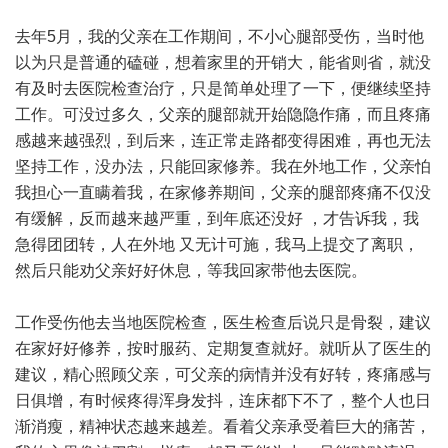
去年5月，我的父亲在工作期间，不小心腿部受伤，当时他
以为只是普通的磕碰，想着家里的开销大，能省则省，就没
有及时去医院检查治疗，只是简单处理了一下，便继续坚持
工作。可没过多久，父亲的腿部就开始隐隐作痛，而且疼痛
感越来越强烈，到后来，连正常走路都变得困难，再也无法
坚持工作，没办法，只能回家修养。我在外地工作，父亲怕
我担心一直瞒着我，在家修养期间，父亲的腿部疼痛不仅没
有缓解，反而越来越严重，到年底还没好 ，才告诉我，我
急得团团转，人在外地 又无计可施，我马上提交了离职，
然后只能劝父亲好好休息，等我回家带他去医院。
工作受伤他去当地医院检查，医生检查后说只是骨裂，建议
在家好好修养，按时服药、定期复查就好。就听从了医生的
建议，精心照顾父亲，可父亲的病情并没有好转，疼痛感与
日俱增，有时候疼得浑身发抖，连床都下不了，整个人也日
渐消瘦，精神状态越来越差。看着父亲承受着巨大的痛苦，