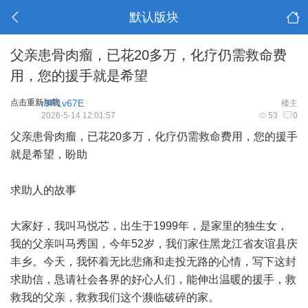
默认版块
父亲患骨肉瘤，已花20多万，化疗仍需救命费
用，您的援手就是希望
点击重新加载
r9P1v67E
楼主
2026-5-14 12:01:57
53
0
父亲患骨肉瘤，已花20多万，化疗仍需救命费用，您的援手
就是希望，盼助
求助人的故事
大家好，我叫马悦芯，出生于1999年，是家里的独生女，
我的父亲叫马秀国，今年52岁，我们家住黑龙江省友谊县庆
丰乡。今天，我怀着无比悲痛和走投无路的心情，写下这封
求助信，恳请社会各界的好心人们，能伸出温暖的援手，救
救我的父亲，救救我们这个濒临破碎的家。