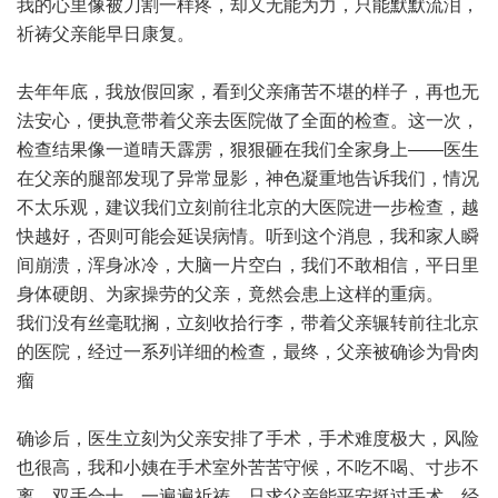
我的心里像被刀割一样疼，却又无能为力，只能默默流泪，
祈祷父亲能早日康复。
去年年底，我放假回家，看到父亲痛苦不堪的样子，再也无
法安心，便执意带着父亲去医院做了全面的检查。这一次，
检查结果像一道晴天霹雳，狠狠砸在我们全家身上——医生
在父亲的腿部发现了异常显影，神色凝重地告诉我们，情况
不太乐观，建议我们立刻前往北京的大医院进一步检查，越
快越好，否则可能会延误病情。听到这个消息，我和家人瞬
间崩溃，浑身冰冷，大脑一片空白，我们不敢相信，平日里
身体硬朗、为家操劳的父亲，竟然会患上这样的重病。
我们没有丝毫耽搁，立刻收拾行李，带着父亲辗转前往北京
的医院，经过一系列详细的检查，最终，父亲被确诊为骨肉
瘤
确诊后，医生立刻为父亲安排了手术，手术难度极大，风险
也很高，我和小姨在手术室外苦苦守候，不吃不喝、寸步不
离，双手合十，一遍遍祈祷，只求父亲能平安挺过手术。经