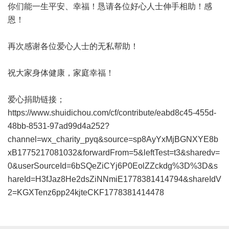
你们能一生平安、幸福！恳请各位好心人士伸手相助！感
恩！
再次感谢各位爱心人士的无私帮助！
祝大家身体健康，家庭幸福！
爱心捐助链接；
https://www.shuidichou.com/cf/contribute/eabd8c45-455d-
48bb-8531-97ad99d4a252?
channel=wx_charity_pyq&source=sp8AyYxMjBGNXYE8b
xB1775217081032&forwardFrom=5&leftTest=t3&sharedv=
0&userSourceId=6bSQeZiCYj6P0EolZZckdg%3D%3D&s
hareId=H3fJaz8He2dsZiNNmiE1778381414794&shareIdV
2=KGXTenz6pp24kjteCKF1778381414478