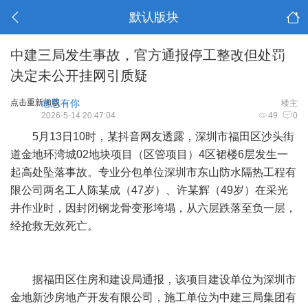
默认版块
中建三局发生事故，官方通报停工整改但处罚
决定未公开挂网引质疑
点击重新加载
感恩有你
楼主
2026-5-14 20:47:04
49
0
5月13日10时，某抖音网友透露，深圳市福田区沙头街
道金地环湾城02地块项目（区管项目）4区裙楼6层发生一
起高处坠落事故。专业分包单位深圳市东山防水隔热工程有
限公司两名工人陈某成（47岁）、许某辉（49岁）在采光
井作业时，因封闭钢龙骨变形垮塌，从六层跌落至负一层，
经抢救无效死亡。
据福田区住房和建设局通报，该项目建设单位为深圳市
金地新沙房地产开发有限公司，施工单位为中建三局集团有