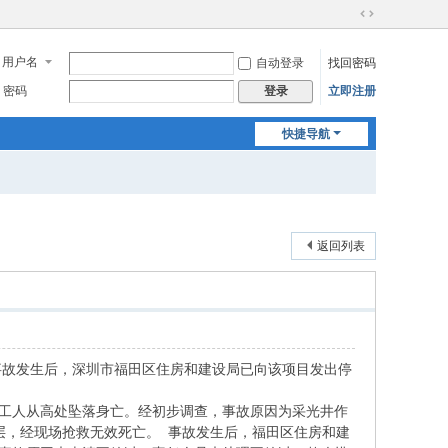
切
换
用户名
自动登录
找回密码
到
宽
密码
立即注册
登录
版
快捷导航
返回列表
故发生后，深圳市福田区住房和建设局已向该项目发出停
工人从高处坠落身亡。经初步调查，事故原因为采光井作
层，经现场抢救无效死亡。 事故发生后，福田区住房和建