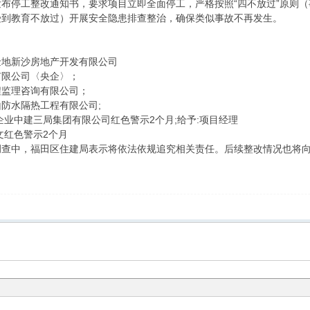
布停工整改通知书，要求项目立即全面停工，严格按照“四不放过”原则
受到教育不放过）开展安全隐患排查整治，确保类似事故不再发生。
地新沙房地产开发有限公司
限公司〈央企〉；
监理咨询有限公司；
水隔热工程有限公司;
中建三局集团有限公司红色警示2个月;给予:项目经理
红色警示2个月
中，福田区住建局表示将依法依规追究相关责任。后续整改情况也将