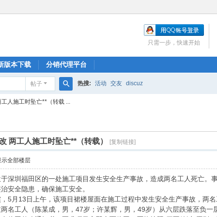
只需一步，快速开始
新版本下载
分销代理平台
热搜:
活动
交友
discuz
帖子
搜
人施工时坠亡**（转载 ...
索
 两工人施工时坠亡**（转载）
[复制链接]
显示全部楼层
于深圳福田区的一处施工项目发生安全生产事故，造成两名工人死亡。事
整治安全隐患，确保施工安全。
5月13日上午，该项目裙楼屋面在施工过程中发生安全生产事故，两名
两名工人（陈某成，男，47岁；许某辉，男，49岁）从六层跌落至负一