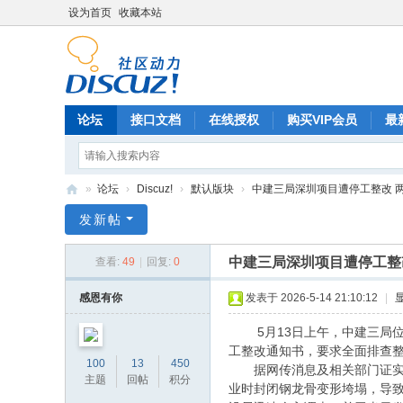
设为首页
收藏本站
论坛
接口文档
在线授权
购买VIP会员
最
»
论坛
›
Discuz!
›
默认版块
›
中建三局深圳项目遭停工整改 两工
Di
发新帖
sc
中建三局深圳项目遭停工整改
查看:
49
|
回复:
0
uz
!
感恩有你
发表于 2026-5-14 21:10:12
|
B
5月13日上午，中建三局位
oa
工整改通知书，要求全面排查
100
13
450
据网传消息及相关部门证实，
rd
主题
回帖
积分
业时封闭钢龙骨变形垮塌，导致