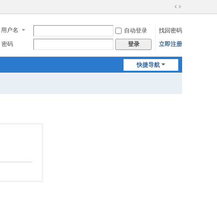
切
换
用户名
自动登录
找回密码
到
宽
密码
立即注册
登录
版
快捷导航