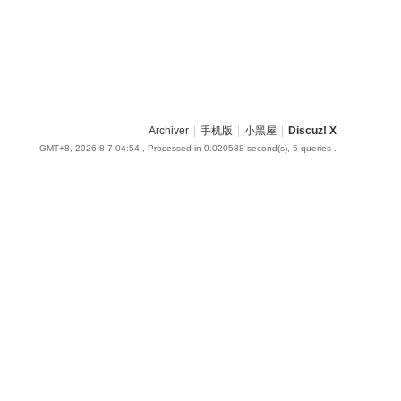
Archiver
|
手机版
|
小黑屋
|
Discuz! X
GMT+8, 2026-8-7 04:54
, Processed in 0.020588 second(s), 5 queries .