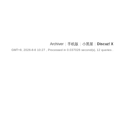
Archiver
|
手机版
|
小黑屋
|
Discuz! X
GMT+8, 2026-8-6 10:27
, Processed in 0.037026 second(s), 12 queries .