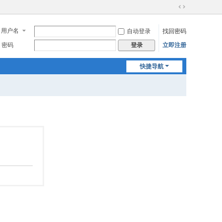
切
换
用户名
自动登录
找回密码
到
宽
密码
立即注册
登录
版
快捷导航