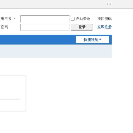
切
换
用户名
自动登录
找回密码
到
宽
密码
立即注册
登录
版
快捷导航