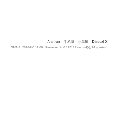
Archiver
|
手机版
|
小黑屋
|
Discuz! X
GMT+8, 2026-8-6 19:00
, Processed in 0.125181 second(s), 24 queries .