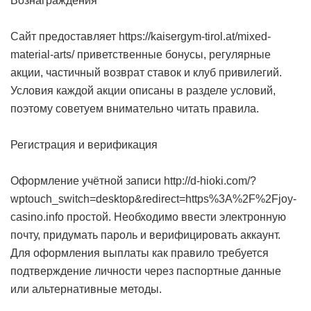
Вознаграждения
Сайт предоставляет https://kaisergym-tirol.at/mixed-
material-arts/ приветственные бонусы, регулярные
акции, частичный возврат ставок и клуб привилегий.
Условия каждой акции описаны в разделе условий,
поэтому советуем внимательно читать правила.
Регистрация и верификация
Оформление учётной записи http://d-hioki.com/?
wptouch_switch=desktop&redirect=https%3A%2F%2Fjoy-
casino.info простой. Необходимо ввести электронную
почту, придумать пароль и верифицировать аккаунт.
Для оформления выплаты как правило требуется
подтверждение личности через паспортные данные
или альтернативные методы.