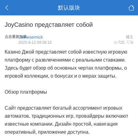
默认版块
JoyCasino представляет собой
点击重新加载
Jamesemick
楼主
2025-8-12 09:38:10
725
0
Казино Джой представляет собой известную игровую
платформу с развлечениями с реальными ставками.
Здесь будет обзор об основных чертах платформы, о
игровой коллекции, о бонусах и о мерах защиты.
Обзор платформы
Сайт предоставляет богатый ассортимент игровых
автоматов, традиционных игр, провайдеры включают
известные компании. Дизайн простой, навигация
оперативный, приложение доступна.